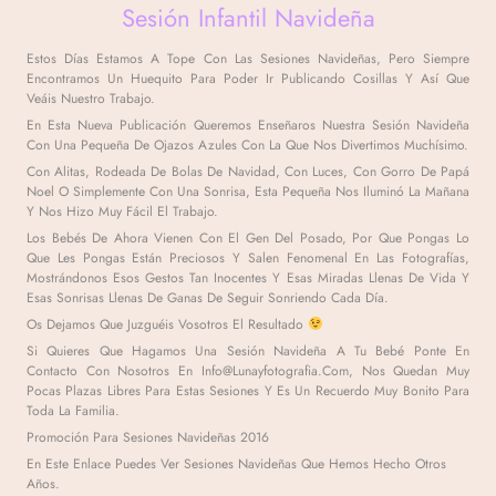
Sesión Infantil Navideña
Estos Días Estamos A Tope Con Las Sesiones Navideñas, Pero Siempre
Encontramos Un Huequito Para Poder Ir Publicando Cosillas Y Así Que
Veáis Nuestro Trabajo.
En Esta Nueva Publicación Queremos Enseñaros Nuestra Sesión Navideña
Con Una Pequeña De Ojazos Azules Con La Que Nos Divertimos Muchísimo.
Con Alitas, Rodeada De Bolas De Navidad, Con Luces, Con Gorro De Papá
Noel O Simplemente Con Una Sonrisa, Esta Pequeña Nos Iluminó La Mañana
Y Nos Hizo Muy Fácil El Trabajo.
Los Bebés De Ahora Vienen Con El Gen Del Posado, Por Que Pongas Lo
Que Les Pongas Están Preciosos Y Salen Fenomenal En Las Fotografías,
Mostrándonos Esos Gestos Tan Inocentes Y Esas Miradas Llenas De Vida Y
Esas Sonrisas Llenas De Ganas De Seguir Sonriendo Cada Día.
Os Dejamos Que Juzguéis Vosotros El Resultado
Si Quieres Que Hagamos Una Sesión Navideña A Tu Bebé Ponte En
Contacto Con Nosotros En
Info@lunayfotografia.com
, Nos Quedan Muy
Pocas Plazas Libres Para Estas Sesiones Y Es Un Recuerdo Muy Bonito Para
Toda La Familia.
Promoción Para Sesiones Navideñas 2016
En Este
Enlace
Puedes Ver Sesiones Navideñas Que Hemos Hecho Otros
Años.