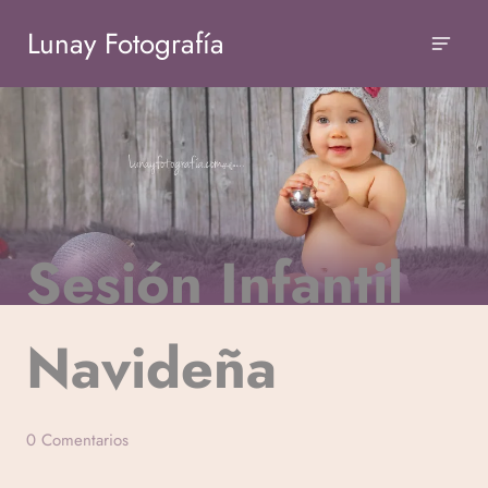
Lunay Fotografía
Sesión Infantil
BEBÉS
BOOKS
Navideña
Por
0 Comentarios
Veronicamulio