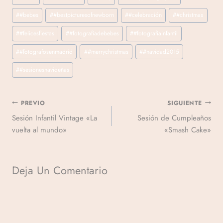
#
#bebes
#
#bestpicturesofnewborn
#
#celebración
#
#christmas
#
#felicesfiestas
#
#fotografiadebebes
#
#fotografiainfantil
#
#fotografosenmadrid
#
#merrychristmas
#
#navidad2015
#
#sesionesnavideñas
PREVIO
SIGUIENTE
Sesión Infantil Vintage «La
Sesión de Cumpleaños
vuelta al mundo»
«Smash Cake»
Deja Un Comentario