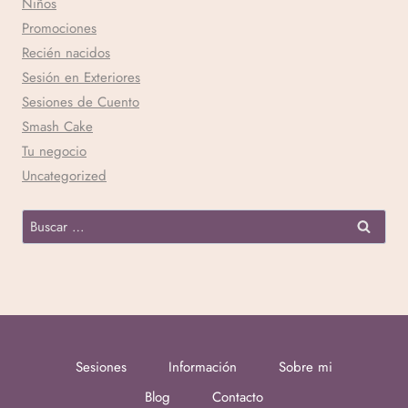
Niños
Promociones
Recién nacidos
Sesión en Exteriores
Sesiones de Cuento
Smash Cake
Tu negocio
Uncategorized
Sesiones
Información
Sobre mi
Blog
Contacto