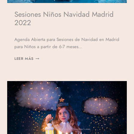
Sesiones Niños Navidad Madrid
2022
Por
Agenda Abierta para Sesiones de Navidad en Madrid
Veronicamulio
para Niños a partir de 6-7 meses…
LEER MÁS