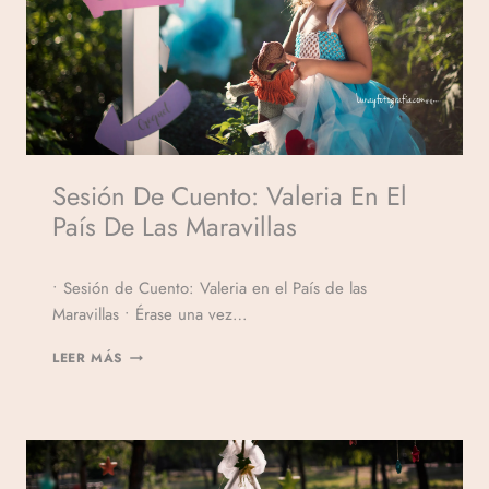
Sesión De Cuento: Valeria En El
País De Las Maravillas
Por
• Sesión de Cuento: Valeria en el País de las
Veronicamulio
Maravillas • Érase una vez…
LEER MÁS