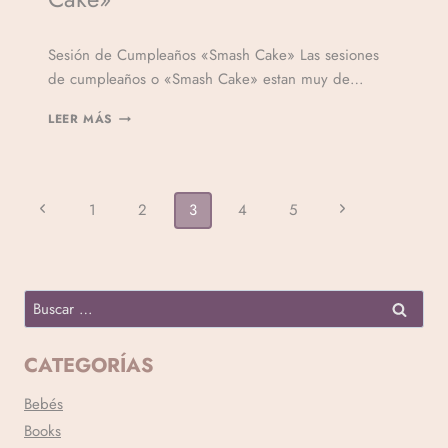
Por
Sesión de Cumpleaños «Smash Cake» Las sesiones
Veronicamulio
de cumpleaños o «Smash Cake» estan muy de…
LEER MÁS
1
2
3
4
5
CATEGORÍAS
Bebés
Books