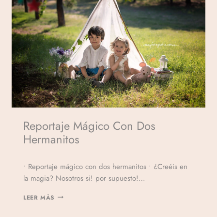
Reportaje Mágico Con Dos
Hermanitos
Por
• Reportaje mágico con dos hermanitos • ¿Creéis en
Veronicamulio
la magia? Nosotros si! por supuesto!…
LEER MÁS